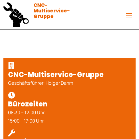
CNC-
Multiservice-
Gruppe

CNC-Multiservice-Gruppe
Geschäftsführer: Holger Dahm

Bürozeiten
08:30 – 12:00 Uhr
15:00 – 17:00 Uhr
