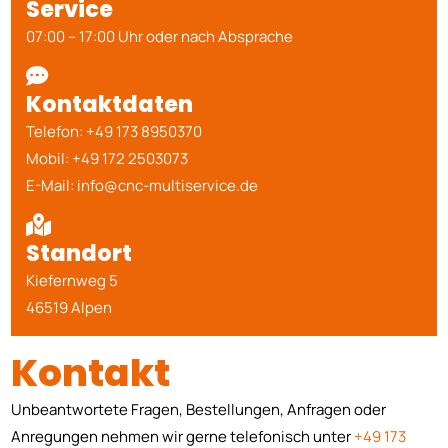
Service
07:00 – 17:00 Uhr oder nach Absprache

Kontaktdaten
Telefon: +49 173 8950370
Mobil: +49 172 2503073
E-Mail: info@cnc-multiservice.de

Standort
Kiefernweg 5
46519 Alpen
Kontakt
Unbeantwortete Fragen, Bestellungen, Anfragen oder
Anregungen nehmen wir gerne telefonisch unter
+49 173