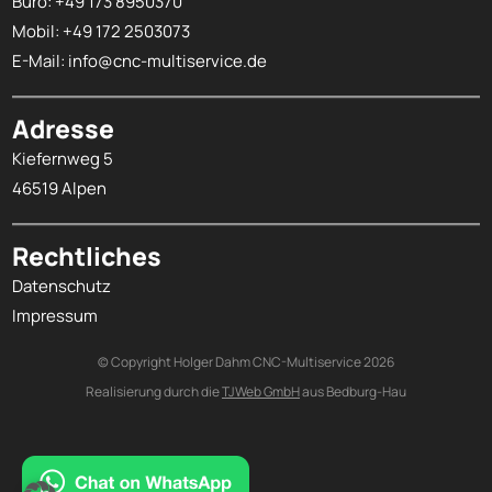
Büro:
+49 173 8950370
Mobil:
+49 172 2503073
E-Mail:
info@cnc-multiservice.de
Adresse
Kiefernweg 5
46519 Alpen
Rechtliches
Datenschutz
Impressum
© Copyright Holger Dahm CNC-Multiservice 2026
Realisierung durch die
TJWeb GmbH
aus Bedburg-Hau